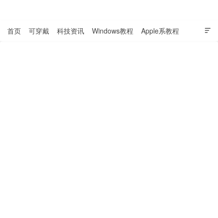
表盘吧

首页
可穿戴
科技资讯
Windows教程
Apple系教程

软件教程