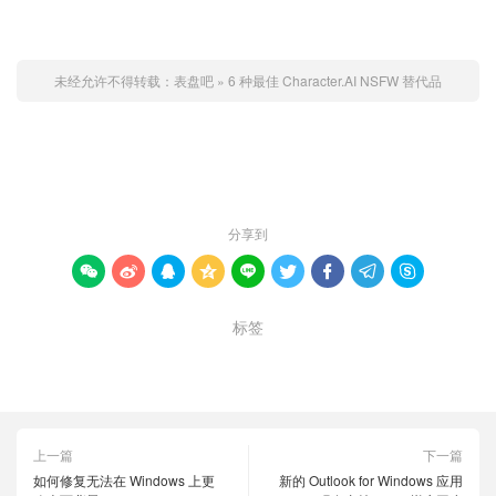
未经允许不得转载：
表盘吧
»
6 种最佳 Character.AI NSFW 替代品
赞 (
0
)

分享到









标签
AI NSFW 替代品
Character
Character.AI NSFW 替代品
上一篇
下一篇
如何修复无法在 Windows 上更
新的 Outlook for Windows 应用