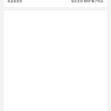
改桌面背景
现在支持 IMAP 帐户同步