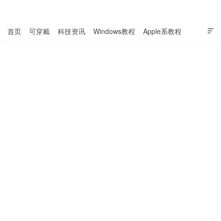
表盘吧

首页
可穿戴
科技资讯
Windows教程
Apple系教程

软件教程