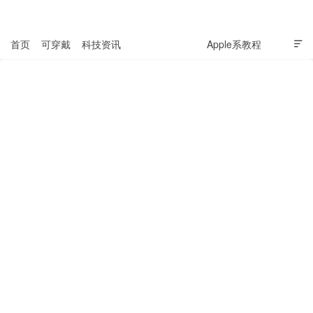
表盘吧

首页
可穿戴
科技资讯
Windows教程
Apple系教程

软件教程