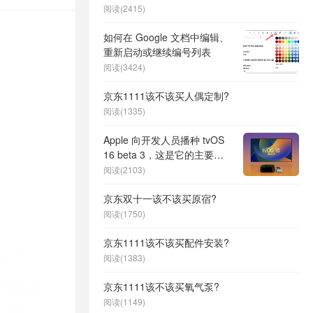
阅读(2415)
如何在 Google 文档中编辑、
重新启动或继续编号列表
阅读(3424)
京东1111该不该买人偶定制?
阅读(1335)
Apple 向开发人员播种 tvOS
16 beta 3，这是它的主要功
能
阅读(2103)
京东双十一该不该买原宿?
阅读(1750)
京东1111该不该买配件安装?
阅读(1383)
京东1111该不该买氧气泵?
阅读(1149)