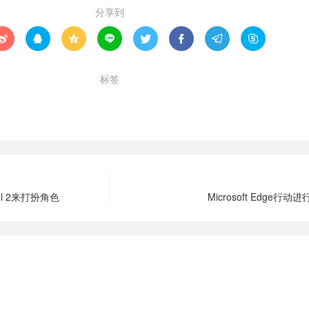
分享到








标签
Microsoft
Windows 10
策略
 Vol 2来打扮角色
Microsoft Edge行动