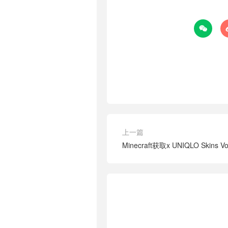

上一篇
Minecraft获取x UNIQLO Skins