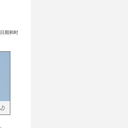
中日期和时
”。