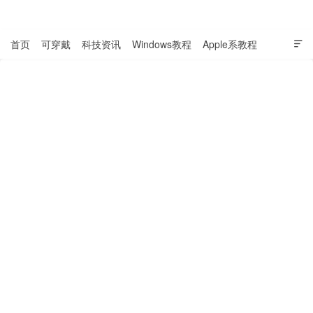
表盘吧

首页
可穿戴
科技资讯
Windows教程
Apple系教程

软件教程