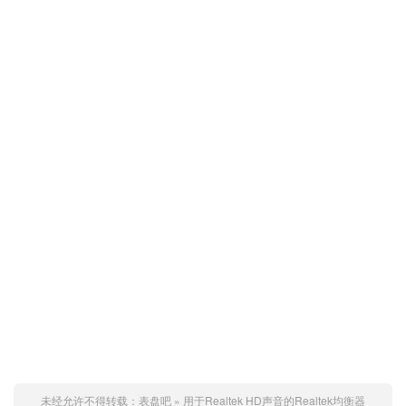
未经允许不得转载：
表盘吧
»
用于Realtek HD声音的Realtek均衡器