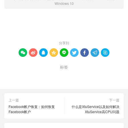
Windows 10
赞 (
0
)

分享到









标签
Realtek HD声音
Realtek均衡器
Windows 10
上一篇
下一篇
Facebook帐户恢复：如何恢复
什么是XtuService以及如何解决
Facebook帐户
XtuService高CPU问题