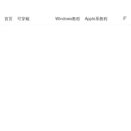
表盘吧

首页
可穿戴
科技资讯
Windows教程
Apple系教程

软件教程