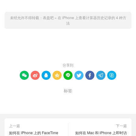
未经允许不得转载：
表盘吧
»
在 iPhone 上查看计算器历史记录的 4 种方
法
赞 (
0
)

分享到









标签
iPhone
历史记录
计算器
上一篇
下一篇
如何在 iPhone 上的 FaceTime
如何在 Mac 和 iPhone 上即时访