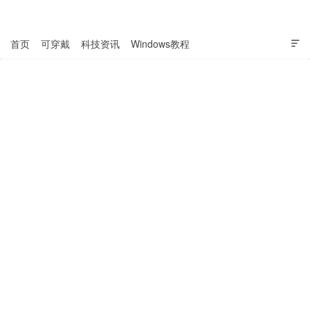
表盘吧

首页
可穿戴
科技资讯
Windows教程
Apple系教程

软件教程