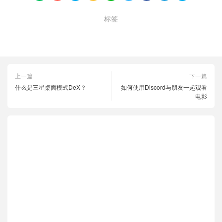
标签
iPad显示器
iPhone
手动旋转
上一篇
下一篇
什么是三星桌面模式DeX？
如何使用Discord与朋友一起观看
电影