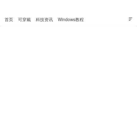
表盘吧

首页
可穿戴
科技资讯
Windows教程
Apple系教程

软件教程