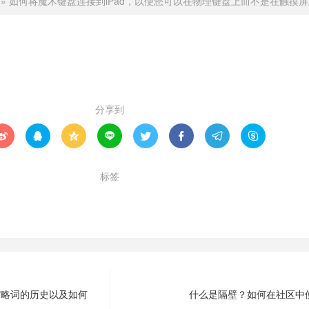
»
如何将魔术键盘连接到iPad，以便您可以在物理键盘上而不是在触摸
赞 (
0
)

分享到








标签
打字
物理键盘
触摸屏
连接
魔术键盘
缩略词的历史以及如何
什么是隔壁？如何在社区中