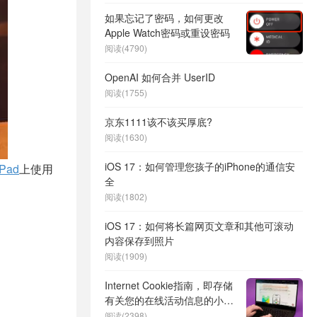
如果忘记了密码，如何更改
Apple Watch密码或重设密码
阅读(4790)
OpenAI 如何合并 UserID
阅读(1755)
京东1111该不该买厚底?
阅读(1630)
iOS 17：如何管理您孩子的iPhone的通信安
iPad
上使用
全
阅读(1802)
iOS 17：如何将长篇网页文章和其他可滚动
内容保存到照片
阅读(1909)
Internet Cookie指南，即存储
有关您的在线活动信息的小文
件
阅读(2398)