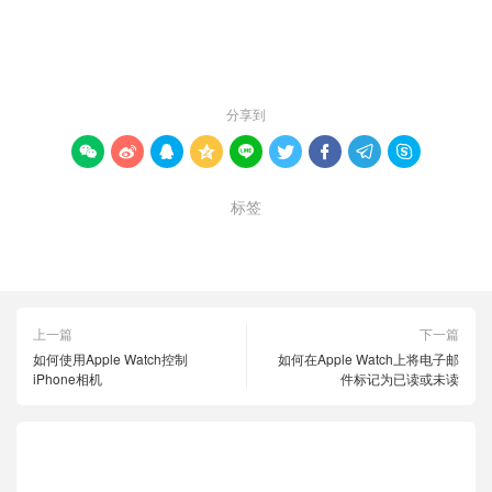
赞 (
0
)

分享到









标签
Apple Watch上截屏
Apple Watch截屏
截屏
上一篇
下一篇
如何使用Apple Watch控制
如何在Apple Watch上将电子邮
iPhone相机
件标记为已读或未读