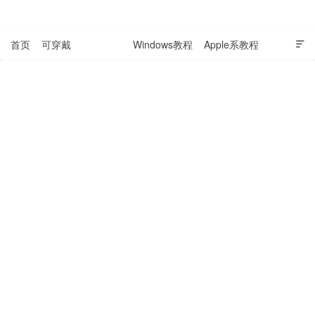
表盘吧

首页
可穿戴
科技资讯
Windows教程
Apple系教程

软件教程