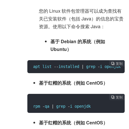
您的 Linux 软件包管理器可以成为查找有
关已安装软件（包括 Java）的信息的宝贵
资源。使用以下命令搜索 Java：
基于 Debian 的系统（例如
Ubuntu）
复制
复制
复制
复制
复制
复制
复制
复制
复制
复制
复制
复制
复制
复制
复制
复制
复制
复制
复制
复制
复制
复制
复制
复制
复制

























apt list 
--
installed 
|
 grep 
-
i openjdk
基于红帽的系统（例如 CentOS）
复制
复制
复制
复制
复制
复制
复制
复制
复制
复制
复制
复制
复制
复制
复制
复制
复制
复制
复制
复制
复制
复制
复制
复制
























rpm 
-
qa 
|
 grep 
-
i openjdk
基于红帽的系统（例如 CentOS）