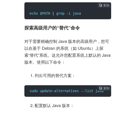
复制
复制
复制
复制
复制
复制
复制
复制
复制
复制
复制
复制
复制
复制
复制
复制
复制
复制
复制
复制
复制





















echo $PATH 
|
 grep 
-
i java
探索高级用户的“替代”命令
对于需要精确控制 Java 版本的高级用户，您可
以在基于 Debian 的系统（如 Ubuntu）上探
索“替代”系统。这允许您配置系统上默认的 Java
版本。使用以下命令：
列出可用的替代方案：
复制
复制
复制
复制
复制
复制
复制
复制
复制
复制
复制
复制
复制
复制
复制
复制
复制
复制
复制
复制




















sudo update
-
alternatives 
--
list java
配置默认 Java 版本：