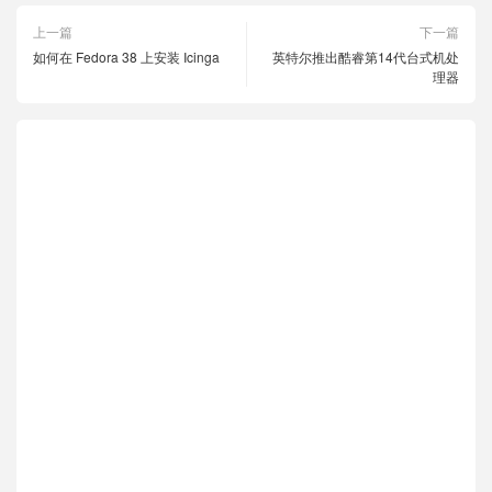
上一篇
下一篇
如何在 Fedora 38 上安装 Icinga
英特尔推出酷睿第14代台式机处
理器