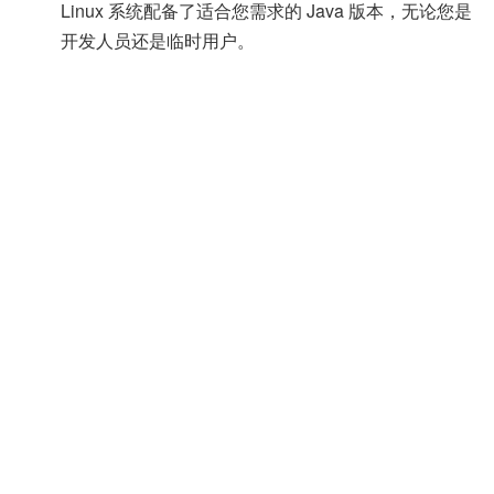
Linux 系统配备了适合您需求的 Java 版本，无论您是
开发人员还是临时用户。