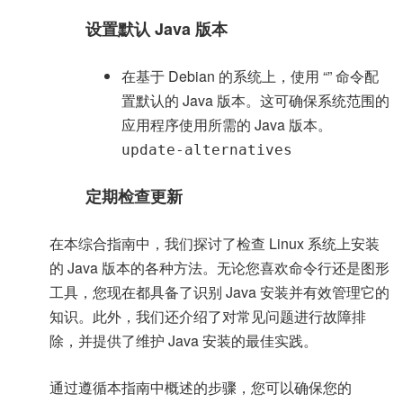
设置默认 Java 版本
在基于 Debian 的系统上，使用 “” 命令配
置默认的 Java 版本。这可确保系统范围的
应用程序使用所需的 Java 版本。
update
-
alternatives
定期检查更新
在本综合指南中，我们探讨了检查 Linux 系统上安装
的 Java 版本的各种方法。无论您喜欢命令行还是图形
工具，您现在都具备了识别 Java 安装并有效管理它的
知识。此外，我们还介绍了对常见问题进行故障排
除，并提供了维护 Java 安装的最佳实践。
通过遵循本指南中概述的步骤，您可以确保您的