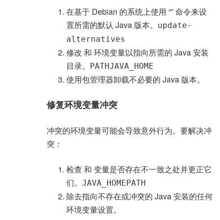
在基于 Debian 的系统上使用 “” 命令来设
置所需的默认 Java 版本。
update
-
alternatives
修改 和 环境变量以指向所需的 Java 安装
目录。
PATH
JAVA_HOME
使用包管理器卸载不必要的 Java 版本。
修复环境变量冲突
冲突的环境变量可能会导致意外行为。要解决冲
突：
检查 和 变量是否存在不一致之处并更正它
们。
JAVA_HOME
PATH
除去指向不存在或冲突的 Java 安装的任何
环境变量设置。