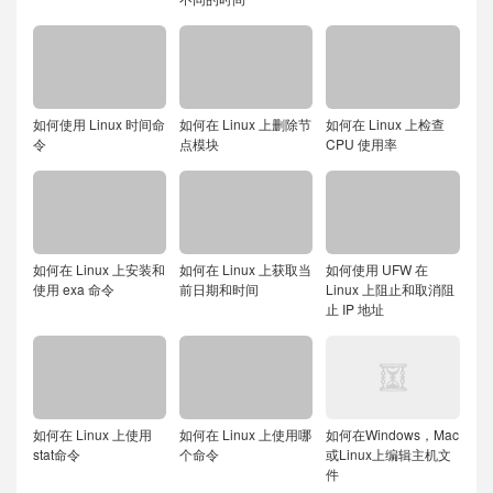
如何使用 Linux 时间命
如何在 Linux 上删除节
如何在 Linux 上检查
令
点模块
CPU 使用率
如何在 Linux 上安装和
如何在 Linux 上获取当
如何使用 UFW 在
使用 exa 命令
前日期和时间
Linux 上阻止和取消阻
止 IP 地址
如何在 Linux 上使用
如何在 Linux 上使用哪
如何在Windows，Mac
stat命令
个命令
或Linux上编辑主机文
件