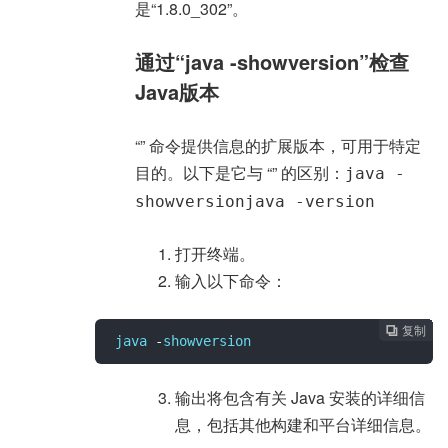
是“1.8.0_302”。
通过“java -showversion”检查
Java版本
“” 命令提供信息的扩展版本，可用于特定
目的。以下是它与 “” 的区别：
java
-
showversion
java
-
version
打开终端。
输入以下命令：
复制
复制
复制
复制
复制
复制
复制
复制
复制
复制
复制
复制
复制
复制
复制
复制
复制
复制
复制
复制
复制
复制
复制
复制
复制
复制


























java 
-
showversion
输出将包含有关 Java 安装的详细信
息，包括其他构建和平台详细信息。