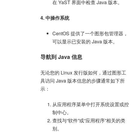
在 YaST 界面中检查 Java 版本。
4. 中操作系统
CentOS 提供了一个图形包管理器，
可以显示已安装的 Java 版本。
导航到 Java 信息
无论您的 Linux 发行版如何，通过图形工
具访问 Java 版本信息的步骤通常如下所
示：
从应用程序菜单中打开系统设置或控
制中心。
查找与“软件”或“应用程序”相关的类
别。