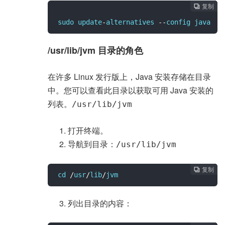
复制
复制
复制
复制
复制
复制
复制
复制
复制
复制
复制
复制
复制
复制
复制
复制
复制
复制
复制



















sudo update
-
alternatives 
--
config java
/usr/lib/jvm 目录的角色
在许多 Linux 发行版上，Java 安装存储在目录
中。您可以查看此目录以获取可用 Java 安装的
列表。
/usr/
lib
/
jvm
打开终端。
导航到目录：
/usr/
lib
/
jvm
复制
复制
复制
复制
复制
复制
复制
复制
复制
复制
复制
复制
复制
复制
复制
复制
复制
复制


















cd 
/
usr
/
lib
/
jvm
列出目录的内容：