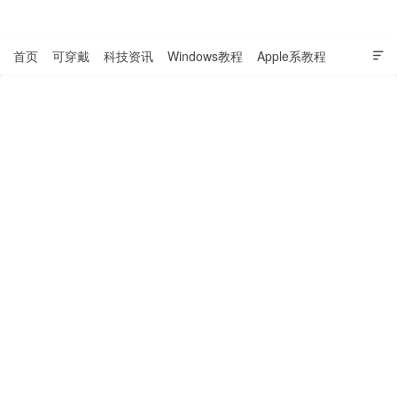
表盘吧

首页
可穿戴
科技资讯
Windows教程
Apple系教程

软件教程