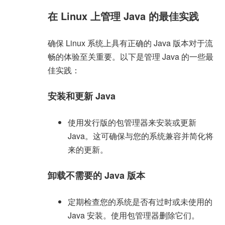
在 Linux 上管理 Java 的最佳实践
确保 Linux 系统上具有正确的 Java 版本对于流
畅的体验至关重要。以下是管理 Java 的一些最
佳实践：
安装和更新 Java
使用发行版的包管理器来安装或更新
Java。这可确保与您的系统兼容并简化将
来的更新。
卸载不需要的 Java 版本
定期检查您的系统是否有过时或未使用的
Java 安装。使用包管理器删除它们。