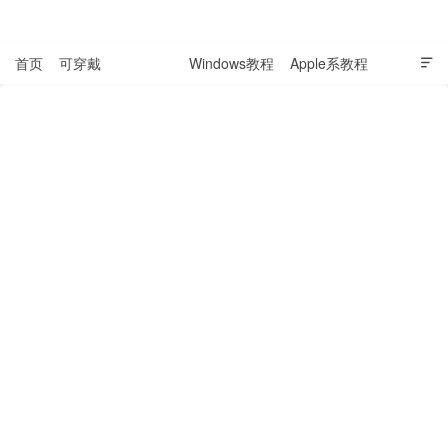
表盘吧

首页
可穿戴
科技资讯
Windows教程
Apple系教程

软件教程