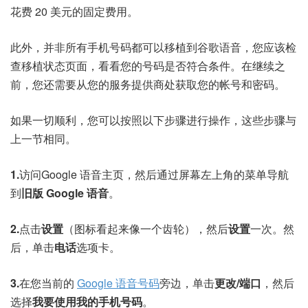
花费 20 美元的固定费用。
此外，并非所有手机号码都可以移植到谷歌语音，您应该检
查
移植状态页面
，看看您的号码是否符合条件。在继续之
前，您还需要从您的服务提供商处获取您的帐号和密码。
如果一切顺利，您可以按照以下步骤进行操作，这些步骤与
上一节相同。
1.
访问
Google 语音主页
，然后通过屏幕左上角的菜单导航
到
旧版 Google 语音
。
2.
点击
设置
（图标看起来像一个齿轮），然后
设置
一次。然
后，单击
电话
选项卡。
3.
在您当前的
Google 语音号码
旁边，单击
更改/端口
，然后
选择
我要使用我的手机号码
。