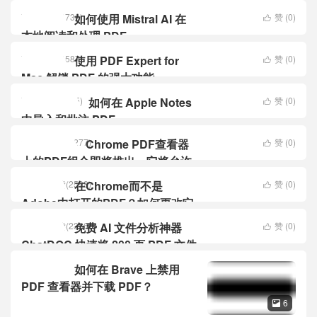
行大型 AI 升级
琪
阅读(1730)
如何使用 Mistral AI 在
赞 (
0
)
工具软件

本地阅读和处理 PDF
琪
阅读(1587)
使用 PDF Expert for
赞 (
0
)
工具软件

Mac 解锁 PDF 的强大功能
琪
阅读(1715)
如何在 Apple Notes
赞 (
0
)
Apple系教程

中导入和批注 PDF
盘哥
阅读(1277)
Chrome PDF查看器
赞 (
0
)
谷歌Google

上的PDF组合即将推出，它将允许
您下载PDF附件
表哥
阅读(2598)
在Chrome而不是
赞 (
0
)
工具软件

Adobe中打开的PDF？如何更改它
表哥
阅读(2366)
免费 AI 文件分析神器
赞 (
0
)
工具软件

ChatDOC 快速将 200 页 PDF 文件
以 ChatGPT 分析
如何在 Brave 上禁用
软件教程
PDF 查看器并下载 PDF？
6
