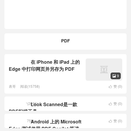
PDF
在 iPhone 和 iPad 上的
软件教程
Edge 中打印网页并另存为 PDF
9

表哥
阅读(15758)
赞 (
0
)

盘哥
阅读(2083)
Look Scanned是一款
赞 (
0
)
工具软件

PDF扫描工具
琪
阅读(1759)
Android 上的 Microsoft
赞 (
0
)
科技资讯

Edge 测试使用 PDF Copilot 等进