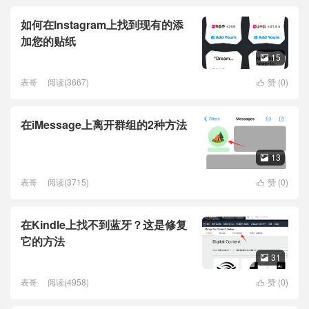
如何在Instagram上找到现有的添
加您的贴纸
15

表哥
阅读(3667)
赞 (
0
)

在iMessage上离开群组的2种方法
13

表哥
阅读(3715)
赞 (
0
)

在Kindle上找不到蓝牙？这是修复
它的方法
31

表哥
阅读(4958)
赞 (
0
)
