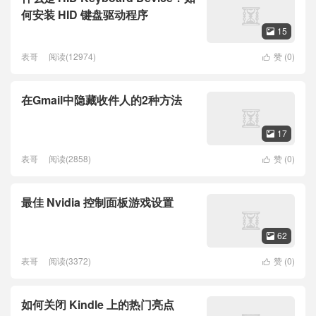
何安装 HID 键盘驱动程序
15

表哥
阅读(12974)
赞 (
0
)

在Gmail中隐藏收件人的2种方法
17

表哥
阅读(2858)
赞 (
0
)

最佳 Nvidia 控制面板游戏设置
62

表哥
阅读(3372)
赞 (
0
)

如何关闭 Kindle 上的热门亮点