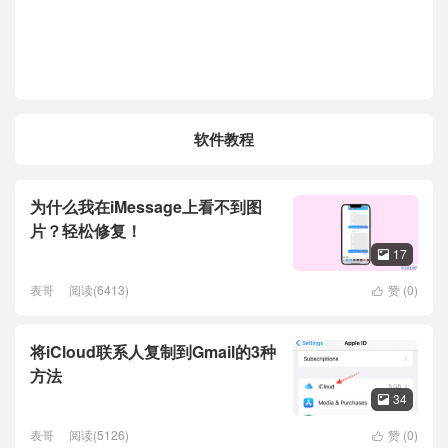
软件教程
为什么我在iMessage上看不到图
片？轻松修复！
17

表哥
阅读(6413)
赞 (
0
)

将iCloud联系人复制到Gmail的3种
方法
34

表哥
阅读(5126)
赞 (
0
)
