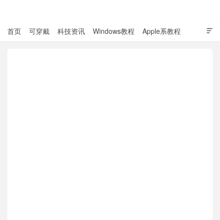
表盘吧

首页
可穿戴
科技资讯
Windows教程
Apple系教程

软件教程