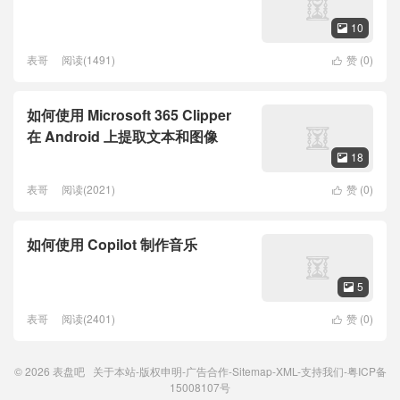
10

表哥
阅读(1491)
赞 (
0
)

如何使用 Microsoft 365 Clipper
在 Android 上提取文本和图像
18

表哥
阅读(2021)
赞 (
0
)

如何使用 Copilot 制作音乐
5

表哥
阅读(2401)
赞 (
0
)

© 2026
表盘吧
关于本站
-
版权申明
-
广告合作
-
Sitemap
-
XML
-
支持我们
-
粤ICP备
15008107号