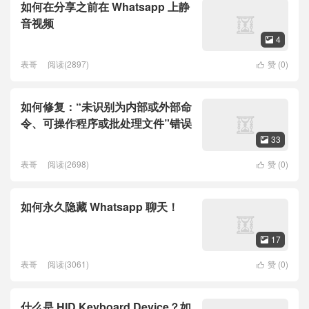
如何在分享之前在 Whatsapp 上静
音视频
4

表哥
阅读(2897)
赞 (
0
)

如何修复：“未识别为内部或外部命
令、可操作程序或批处理文件”错误
33

表哥
阅读(2698)
赞 (
0
)

如何永久隐藏 Whatsapp 聊天！
17

表哥
阅读(3061)
赞 (
0
)

什么是 HID Keyboard Device？如