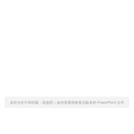
未经允许不得转载：
表盘吧
»
如何查看和恢复旧版本的 PowerPoint 文件
赞 (
0
)
