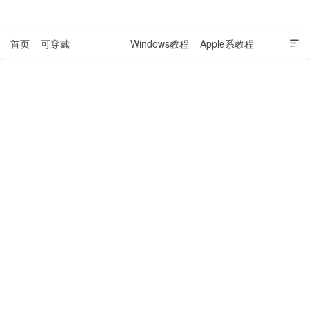
表盘吧

首页
可穿戴
科技资讯
Windows教程
Apple系教程

软件教程