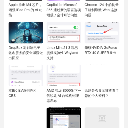
Apple 推出 M4 芯片，
Copilot for Microsoft
Chrome 124 中的抗量
增强 iPad Pro 的 AI 功
365 通过新的语言选项
子机制导致 Web 连接
能
增强了全球可访问性
问题
DropBox 对影响电子
Linux Mint 21.3 现已
华硕NVIDIA GeForce
签名服务的安全漏洞做
提供实验性 Wayland
RTX 40 SUPER显卡
出回应
支持
本田0 EV系列亮相
AMD 锐龙 8000G 下一
话题是否显示谁查看了
CES
代锐龙 AI 台式机处理
您的个人资料？
器发布