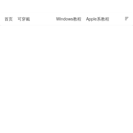
表盘吧

首页
可穿戴
科技资讯
Windows教程
Apple系教程

软件教程