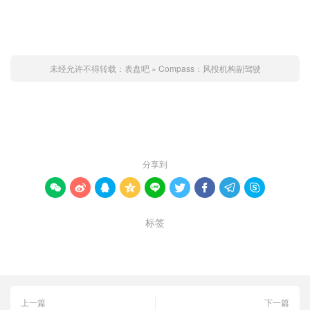
未经允许不得转载：
表盘吧
»
Compass：风投机构副驾驶
赞 (
0
)

分享到









标签
compass
投资人
机构
上一篇
下一篇