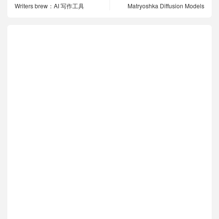
Writers brew：AI 写作工具
Matryoshka Diffusion Models