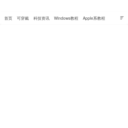
表盘吧

首页
可穿戴
科技资讯
Windows教程
Apple系教程

软件教程