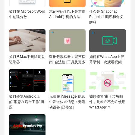
如何在 Microsoft Word
忘记密码？以下是重置
什么是 Snapchat
中创建分数
Android手机的方法
Planets？顺序和含义
解释
如何从Mac中删除键盘
数据包嗅探器：完整指
如何在WhatsApp上屏
记录器
南 |合法性 |工具及更多
幕录制一次观看视频
如何修复Android上
无法在 iMessage 信息
如何修复“由于垃圾邮
的“消息在后台工作”问
中发送位置信息：无活
件，此帐户不允许使用
题
动设备 [已修复]
WhatsApp”？