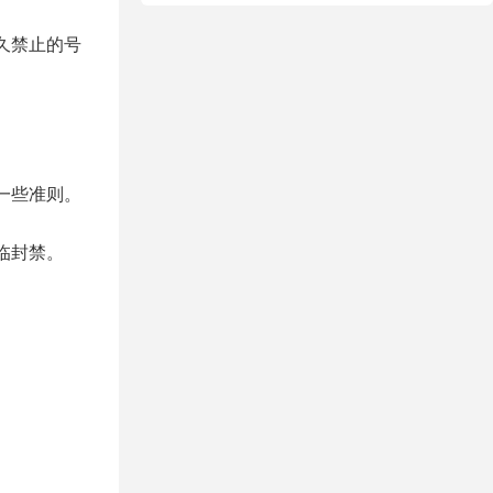
久禁止的号
的一些准则。
面临封禁。