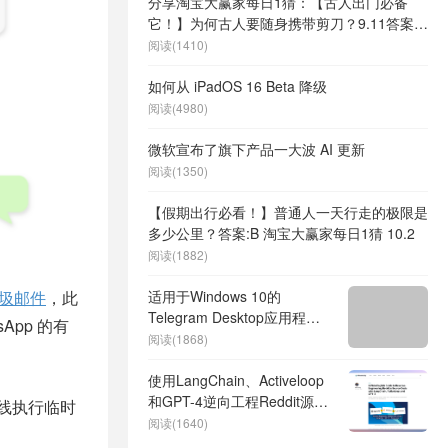
分享淘宝大赢家每日1猜：【古人出门必备
它！】为何古人要随身携带剪刀？9.11答案
公布
阅读(1410)
如何从 iPadOS 16 Beta 降级
阅读(4980)
微软宣布了旗下产品一大波 AI 更新
阅读(1350)
【假期出行必看！】普通人一天行走的极限是
多少公里？答案:B 淘宝大赢家每日1猜 10.2
阅读(1882)
圾邮件
，此
适用于Windows 10的
Telegram Desktop应用程序
App 的有
已更新，具有更高的隐私性
阅读(1868)
使用LangChain、Activeloop
和GPT-4逆向工程Reddit源代
间线执行临时
码的简明指南
阅读(1640)