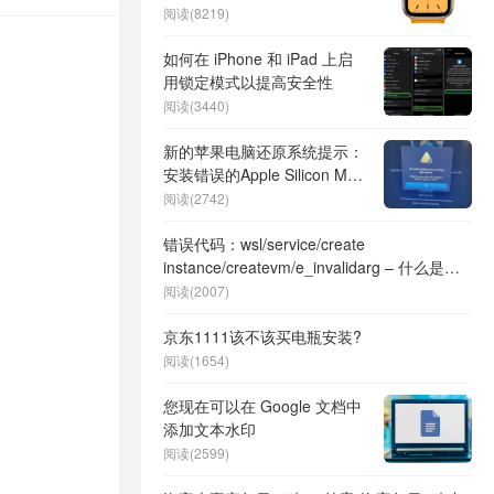
阅读(8219)
如何在 iPhone 和 iPad 上启
用锁定模式以提高安全性
阅读(3440)
新的苹果电脑还原系统提示：
安装错误的Apple Silicon M1
Mac
阅读(2742)
错误代码：wsl/service/create
instance/createvm/e_invalidarg – 什么是，
如何修复
阅读(2007)
京东1111该不该买电瓶安装?
阅读(1654)
您现在可以在 Google 文档中
添加文本水印
阅读(2599)