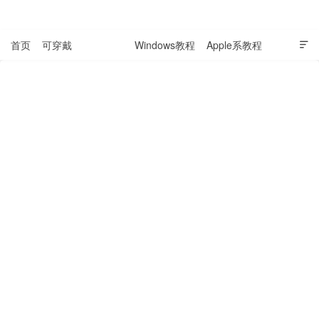
表盘吧

首页
可穿戴
科技资讯
Windows教程
Apple系教程

软件教程