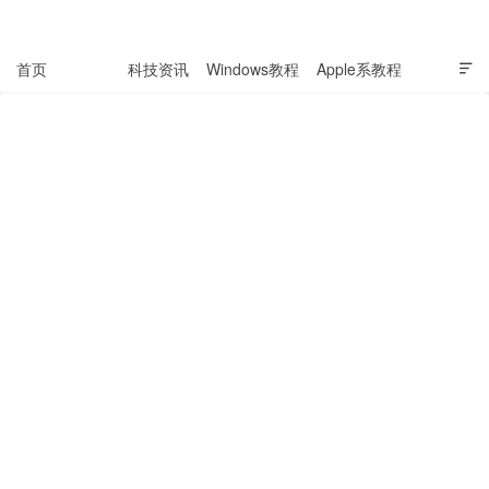
表盘吧

首页
可穿戴
科技资讯
Windows教程
Apple系教程

软件教程