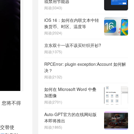
或禁用节能器
阅读(3343)
iOS 16：如何在内联文本中转
换货币、时区、温度等
阅读(2024)
京东双十一该不该买针织开衫?
阅读(1375)
RPCError: plugin exception:Account 如何解
决？
阅读(2132)
如何在 Microsoft Word 中叠
加图像
，您将不得
阅读(2701)
Auto-GPT官方的在线网站版
本即将推出
交替使
阅读(1865)