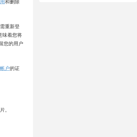
用
和删除
需重新登
户意味着您将
保留您的用户
帐户
的证
片。