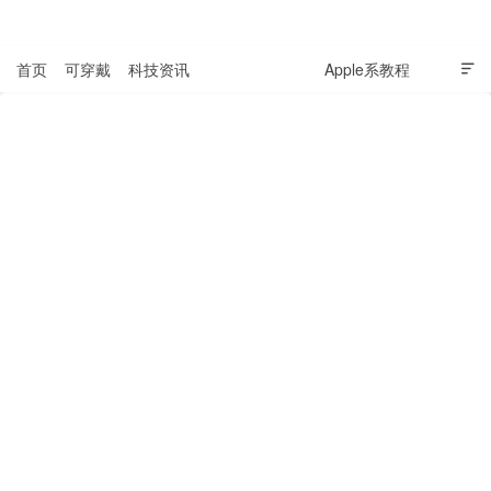
表盘吧

首页
可穿戴
科技资讯
Windows教程
Apple系教程

软件教程