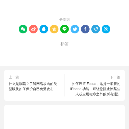
赞 (
0
)

分享到









标签
Twitter
更改
用户名
上一篇
下一篇
什么是欺骗？了解网络攻击的类
如何设置 Focus，这是一项新的
型以及如何保护自己免受攻击
iPhone 功能，可让您阻止除某些
人或应用程序之外的所有通知