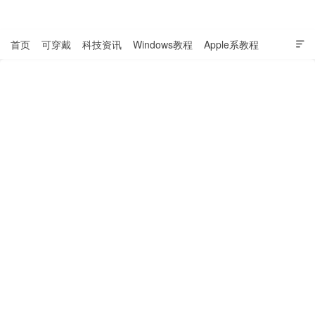
表盘吧

首页
可穿戴
科技资讯
Windows教程
Apple系教程

软件教程