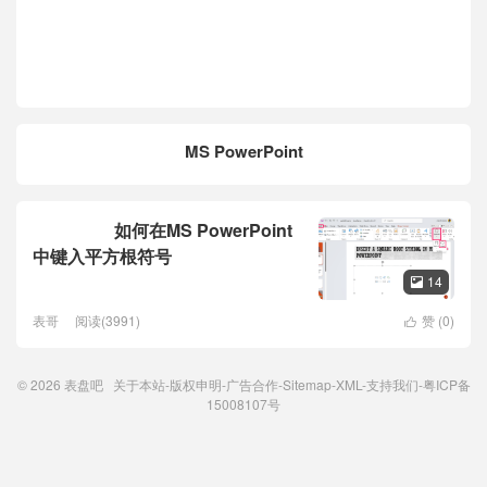
MS PowerPoint
如何在MS PowerPoint
软件教程
中键入平方根符号
14

表哥
阅读(3991)
赞 (
0
)

© 2026
表盘吧
关于本站
-
版权申明
-
广告合作
-
Sitemap
-
XML
-
支持我们
-
粤ICP备
15008107号