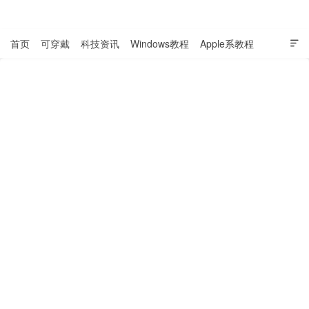
表盘吧

首页
可穿戴
科技资讯
Windows教程
Apple系教程

软件教程