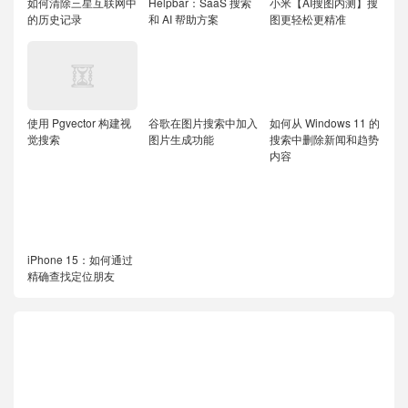
如何清除三星互联网中
Helpbar：SaaS 搜索
小米【AI搜图内测】搜
的历史记录
和 AI 帮助方案
图更轻松更精准
使用 Pgvector 构建视
谷歌在图片搜索中加入
如何从 Windows 11 的
觉搜索
图片生成功能
搜索中删除新闻和趋势
内容
iPhone 15：如何通过
精确查找定位朋友