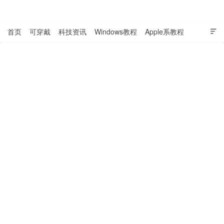
表盘吧

首页
可穿戴
科技资讯
Windows教程
Apple系教程

软件教程