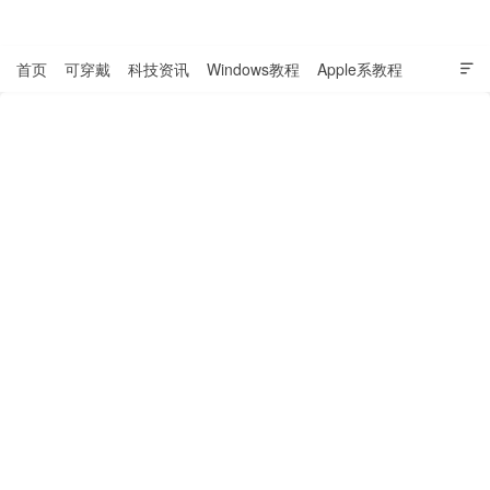
表盘吧

首页
可穿戴
科技资讯
Windows教程
Apple系教程

软件教程