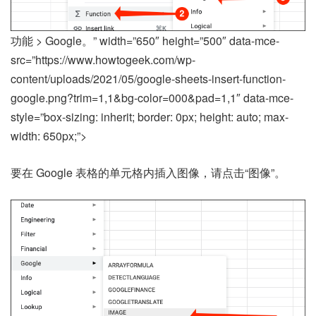
功能 > Google。” width=”650″ height=”500″ data-mce-
src=”https://www.howtogeek.com/wp-
content/uploads/2021/05/google-sheets-insert-function-
google.png?trim=1,1&bg-color=000&pad=1,1″ data-mce-
style=”box-sizing: inherit; border: 0px; height: auto; max-
width: 650px;”>
要在 Google 表格的单元格内插入图像，请点击“图像”。