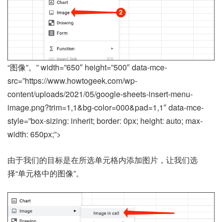
“图像”。” width=”650″ height=”500″ data-mce-
src=”https://www.howtogeek.com/wp-
content/uploads/2021/05/google-sheets-insert-menu-
image.png?trim=1,1&bg-color=000&pad=1,1″ data-mce-
style=”box-sizing: inherit; border: 0px; height: auto; max-
width: 650px;”>
由于我们的目标是在所选单元格内添加图片，让我们选
择“单元格中的图像”。