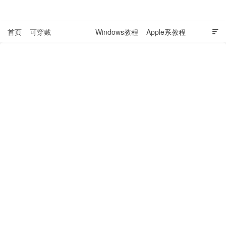
表盘吧

首页
可穿戴
科技资讯
Windows教程
Apple系教程

软件教程