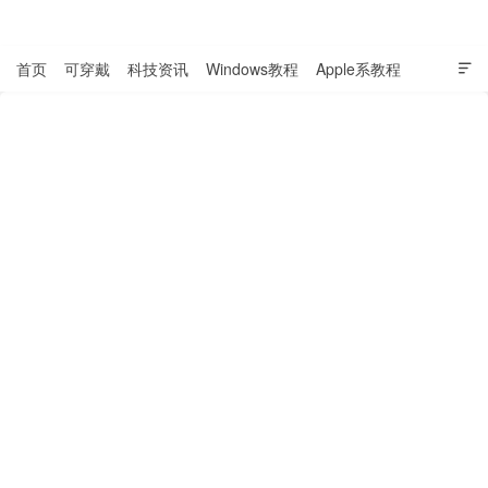
表盘吧

首页
可穿戴
科技资讯
Windows教程
Apple系教程

软件教程