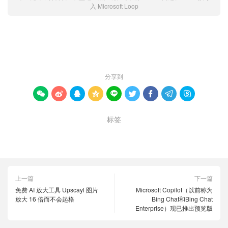
入 Microsoft Loop
赞 (
0
)

分享到









标签
GitHub
loop
PR
上一篇
下一篇
免费 AI 放大工具 Upscayl 图片
Microsoft Copilot（以前称为
放大 16 倍而不会起格
Bing Chat和Bing Chat
Enterprise）现已推出预览版