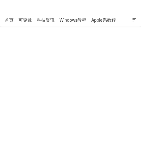
表盘吧

首页
可穿戴
科技资讯
Windows教程
Apple系教程

软件教程