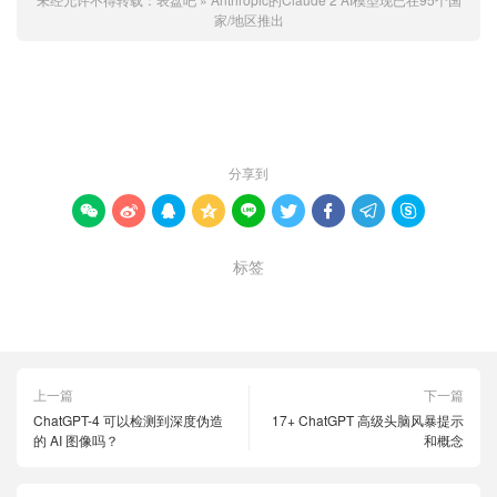
家/地区推出
赞 (
0
)

分享到









标签
AI
Claude
模型
上一篇
下一篇
ChatGPT-4 可以检测到深度伪造
17+ ChatGPT 高级头脑风暴提示
的 AI 图像吗？
和概念