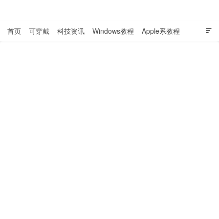
表盘吧

首页
可穿戴
科技资讯
Windows教程
Apple系教程

软件教程