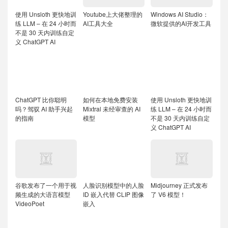
使用 Unsloth 更快地训
Youtube上大佬整理的
Windows AI Studio：
练 LLM – 在 24 小时而
AI工具大全
微软提供的AI开发工具
不是 30 天内训练自定
义 ChatGPT AI
ChatGPT 比你聪明
如何在本地免费安装
使用 Unsloth 更快地训
吗？驾驭 AI 助手兴起
Mixtral 未经审查的 AI
练 LLM – 在 24 小时而
的指南
模型
不是 30 天内训练自定
义 ChatGPT AI
谷歌发布了一个用于视
人脸识别模型中的人脸
Midjourney 正式发布
频生成的大语言模型
ID 嵌入代替 CLIP 图像
了 V6 模型！
VideoPoet
嵌入