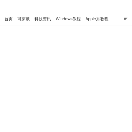
表盘吧

首页
可穿戴
科技资讯
Windows教程
Apple系教程

软件教程