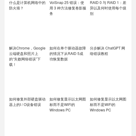
什么是计算机网络中的
VolSnap 25 错误：使
RAID 0 与 RAID 1：差
防火墙？
用 3 种方法修复卷影服
异以及何时使用每个级
务
别
解决Chrome，Google
如何在单个驱动器故障
分步解决 ChatGPT 网
云端硬盘和照片上
的情况下从RAID 5成
络错误教程
的“失败网络错误”下
功恢复数据
载！
如何修复外部硬盘驱动
如何修复显示以太网图
如何修复显示以太网图
器上的I / O设备错误
标而不是WiFi的
标而不是WiFi的
Windows PC
Windows PC