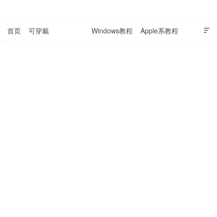
表盘吧

首页
可穿戴
科技资讯
Windows教程
Apple系教程

软件教程