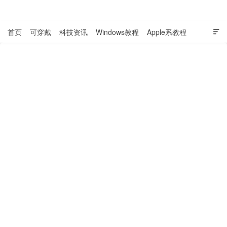
表盘吧

首页
可穿戴
科技资讯
Windows教程
Apple系教程

软件教程