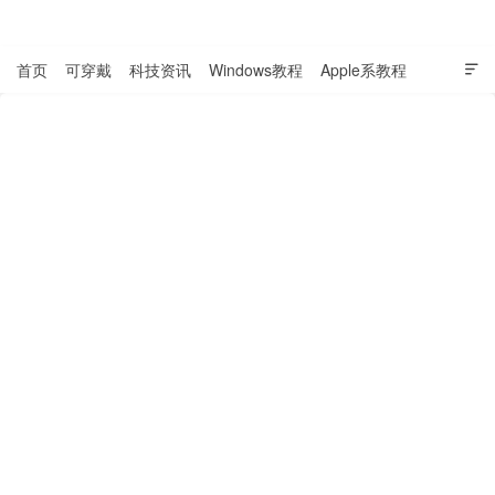
表盘吧

首页
可穿戴
科技资讯
Windows教程
Apple系教程

软件教程