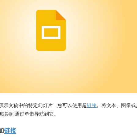
演示文稿中的特定幻灯片，您可以使用
超
链接
。将文本、
图像
或
映期间通过单击导航到它。
加
链接