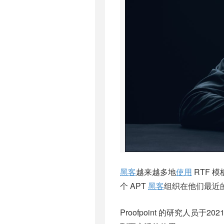
黑客
越来越多地
使用
RTF 
个 APT
黑客
组织在他们最近
Proofpoint 的
研究人员于202