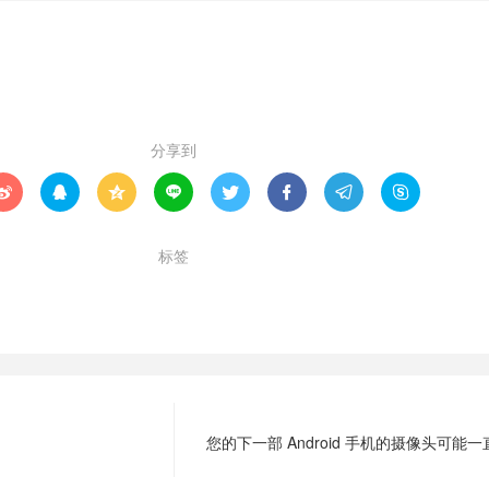
赞 (
0
)

分享到








标签
RTF 文件
使用
网络钓鱼
黑客
您的下一部 Android 手机的摄像头可能