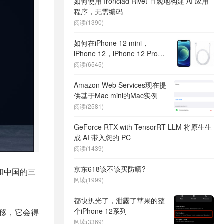
如何使用 Ironclad Rivet 直观地构建 AI 应用
程序，无需编码
阅读(1390)
如何在iPhone 12 mini，
iPhone 12，iPhone 12 Pro和
iPhone 12 Pro Max上进入
阅读(6545)
DFU模式
Amazon Web Services现在提
供基于Mac mini的Mac实例
阅读(2581)
GeForce RTX with TensorRT-LLM 将原生生
成 AI 带入您的 PC
阅读(1439)
京东618该不该买防晒?
和中国的三
阅读(1999)
都快扒光了，泄露了苹果的整
个iPhone 12系列
推移，它会得
阅读(3369)