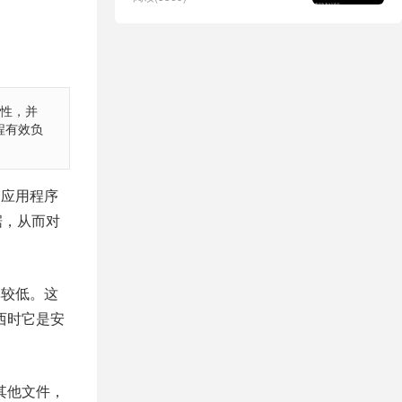
性，并
程有效负
到应用程序
凭据，从而对
率较低。这
西时它是安
其他文件，