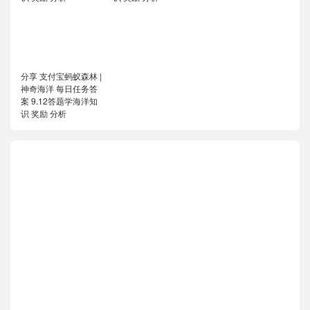
分享 支付宝蚂蚁森林 |
神奇海洋 每日任务答
案 9.12答题学海洋知
识 奖励 分析