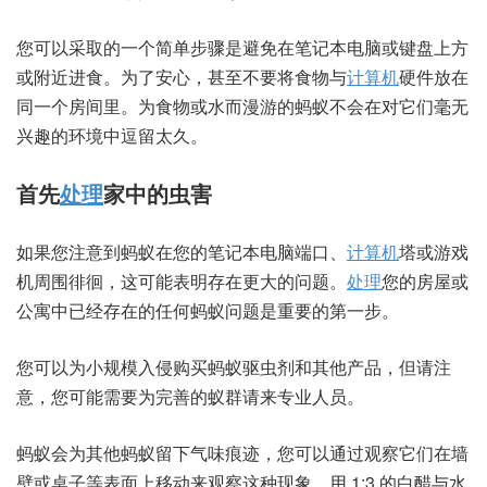
您可以采取的一个简单步骤是避免在笔记本电脑或键盘上方
或附近进食。为了安心，甚至不要将食物与
计算机
硬件放在
同一个房间里。为食物或水而漫游的蚂蚁不会在对它们毫无
兴趣的环境中逗留太久。
首先
处理
家中的虫害
如果您注意到蚂蚁在您的笔记本电脑端口、
计算机
塔或游戏
机周围徘徊，这可能表明存在更大的问题。
处理
您的房屋或
公寓中已经存在的任何蚂蚁问题是重要的第一步。
您可以为小规模入侵购买蚂蚁驱虫剂和其他产品，但请注
意，您可能需要为完善的蚁群请来专业人员。
蚂蚁会为其他蚂蚁留下气味痕迹，您可以通过观察它们在墙
壁或桌子等表面上移动来观察这种现象。用 1:3 的白醋与水