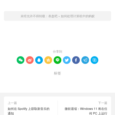
未经允许不得转载：
表盘吧
»
如何处理计算机中的蚂蚁
赞 (
0
)

分享到









标签
处理
蚂蚁
计算机
上一篇
下一篇
如何在 Spotify 上获取新音乐的
微软退缩：Windows 11 将在任
通知
何 PC 上运行