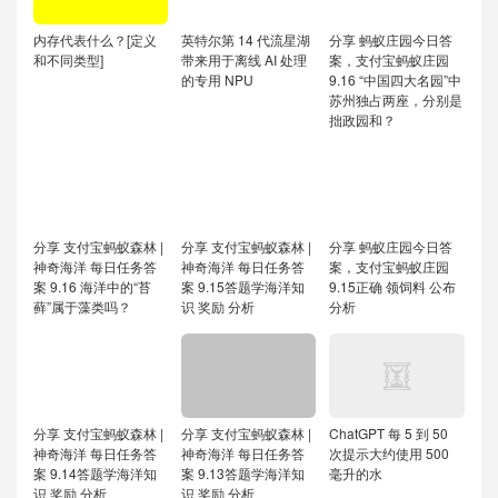
内存代表什么？[定义
英特尔第 14 代流星湖
分享 蚂蚁庄园今日答
和不同类型]
带来用于离线 AI 处理
案，支付宝蚂蚁庄园
的专用 NPU
9.16 “中国四大名园”中
苏州独占两座，分别是
拙政园和？
分享 支付宝蚂蚁森林 |
分享 支付宝蚂蚁森林 |
分享 蚂蚁庄园今日答
神奇海洋 每日任务答
神奇海洋 每日任务答
案，支付宝蚂蚁庄园
案 9.16 海洋中的“苔
案 9.15答题学海洋知
9.15正确 领饲料 公布
藓”属于藻类吗？
识 奖励 分析
分析
分享 支付宝蚂蚁森林 |
分享 支付宝蚂蚁森林 |
ChatGPT 每 5 到 50
神奇海洋 每日任务答
神奇海洋 每日任务答
次提示大约使用 500
案 9.14答题学海洋知
案 9.13答题学海洋知
毫升的水
识 奖励 分析
识 奖励 分析