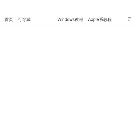
表盘吧

首页
可穿戴
科技资讯
Windows教程
Apple系教程

软件教程