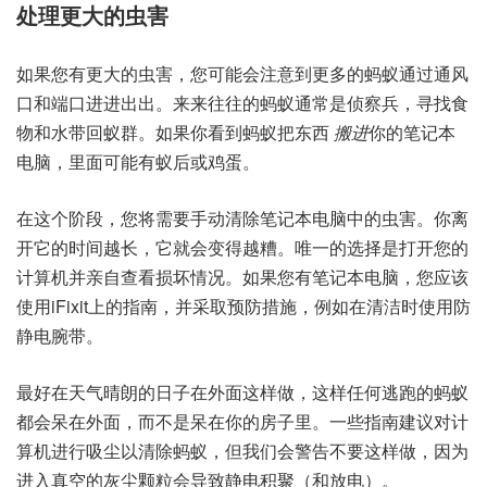
处理更大的虫害
如果您有更大的虫害，您可能会注意到更多的蚂蚁通过通风
口和端口进进出出。来来往往的蚂蚁通常是侦察兵，寻找食
物和水带回蚁群。如果你看到蚂蚁把东西
搬进
你的笔记本
电脑，里面可能有蚁后或鸡蛋。
在这个阶段，您将需要手动清除笔记本电脑中的虫害。你离
开它的时间越长，它就会变得越糟。唯一的选择是打开您的
计算机并亲自查看损坏情况。如果您有笔记本电脑，您应该
使用
iFixit
上的指南，并采取
预防措施，例如
在清洁时使用防
静电腕带。
最好在天气晴朗的日子在外面这样做，这样任何逃跑的蚂蚁
都会呆在外面，而不是呆在你的房子里。一些指南建议对计
算机进行吸尘以清除蚂蚁，但我们会警告不要这样做，因为
进入真空的灰尘颗粒会导致静电积聚（和放电）。