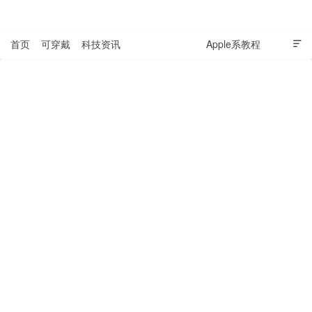
表盘吧

首页
可穿戴
科技资讯
Windows教程
Apple系教程

软件教程