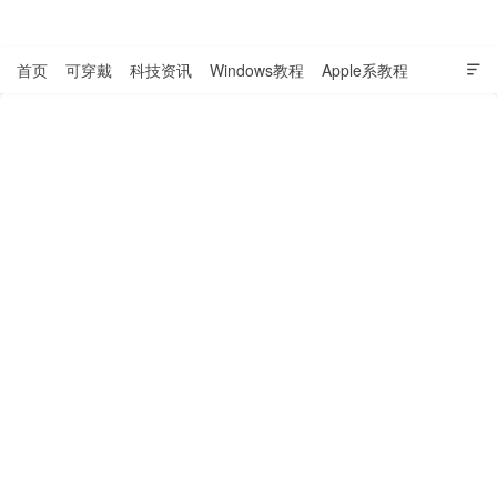
表盘吧

首页
可穿戴
科技资讯
Windows教程
Apple系教程

软件教程