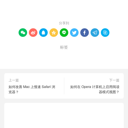
赞 (
0
)

分享到









标签
Microsoft Edge
启用
垂直标签
禁用
上一篇
下一篇
如何改善 Mac 上慢速 Safari 浏
如何在 Opera 计算机上启用阅读
览器？
器模式视图？