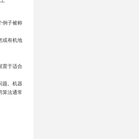
工
个例子被称
然或有机地
据置于适合
问题。机器
切算法通常