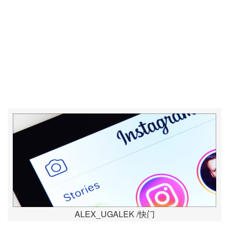
ALEX_UGALEK /快门