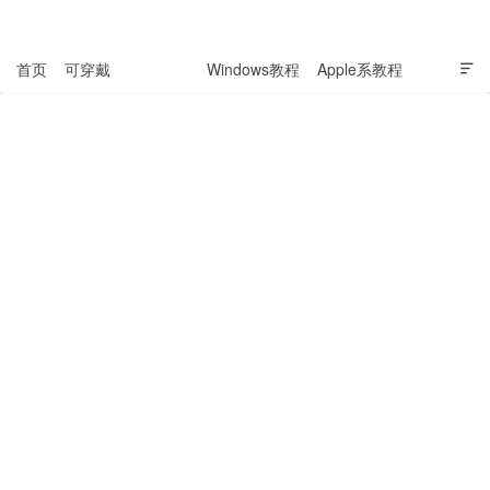
表盘吧

首页
可穿戴
科技资讯
Windows教程
Apple系教程

软件教程