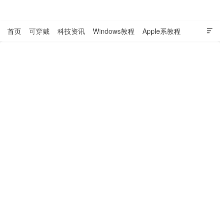
表盘吧

首页
可穿戴
科技资讯
Windows教程
Apple系教程

软件教程