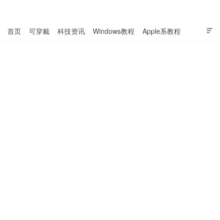
表盘吧

首页
可穿戴
科技资讯
Windows教程
Apple系教程

软件教程