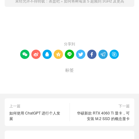
未经允许不得转载：
表盘吧
»
如何将树莓派 5 超频到 3GHz 及更高
赞 (
0
)

分享到









标签
pi
raspberry
树莓
上一篇
下一篇
如何使用 ChatGPT 进行个人发
华硕新款 RTX 4060 Ti 显卡，可
展
安装 M.2 SSD 的概念显卡