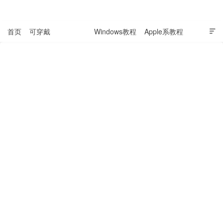
表盘吧

首页
可穿戴
科技资讯
Windows教程
Apple系教程

软件教程