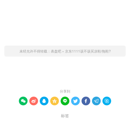
未经允许不得转载：
表盘吧
»
京东1111该不该买凉鞋/拖鞋?
赞 (
0
)

分享到









标签
京东1111
京东618
京东优惠
京东活动
京东购物