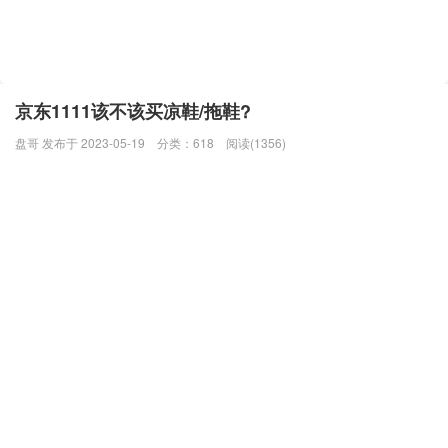
京东1111该不该买凉鞋/拖鞋?
盘哥 发布于 2023-05-19
分类：
618
阅读(1356)