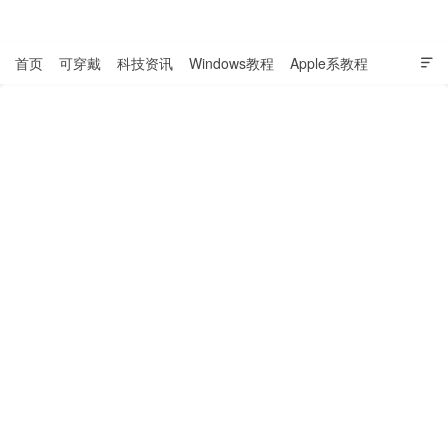
表盘吧

首页
可穿戴
科技资讯
Windows教程
Apple系教程

软件教程