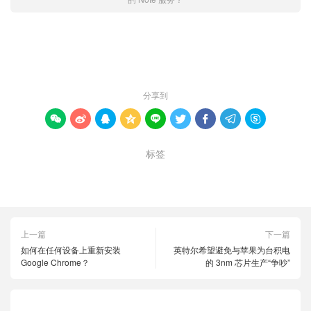
赞 (
0
)

分享到









标签
Apple Notes
Google Keep
Note 服务
上一篇
下一篇
如何在任何设备上重新安装
英特尔希望避免与苹果为台积电
Google Chrome？
的 3nm 芯片生产“争吵”