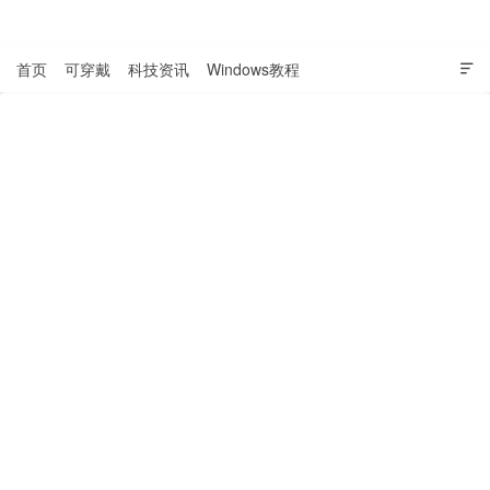
表盘吧

首页
可穿戴
科技资讯
Windows教程
Apple系教程

软件教程