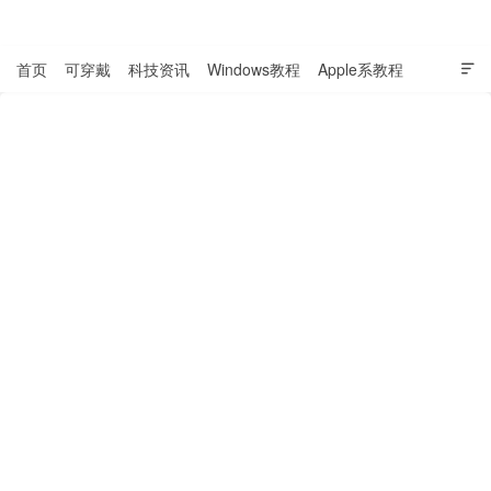
表盘吧

首页
可穿戴
科技资讯
Windows教程
Apple系教程

软件教程