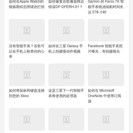
如何在Apple Watch的
如何修复谷歌播放商店
Garmin 的 Fenix 7X 智
锻炼期间启用请勿打扰
错误DF-DFERH-01？
能手表电池续航时间长
达 578 小时
没有智能手表？谷歌可
如何在三星 Galaxy 手
Facebook 智能手表照
以在手机上检查你的心
机上拍摄慢动作视频
片曝光，有拍摄镜头
率
如何将鼠标和键盘连接
这是三星下一代智能手
如何在 Microsoft
到您的 Xbox
表将使用的处理器
OneNote 中使用订阅
源