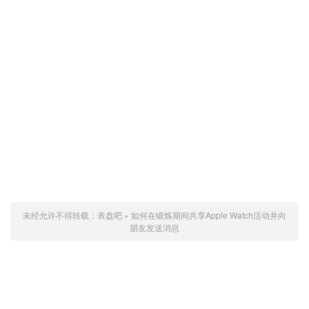
未经允许不得转载：
表盘吧
»
如何在锻炼期间共享Apple Watch活动并向
朋友发送消息
赞 (
0
)
